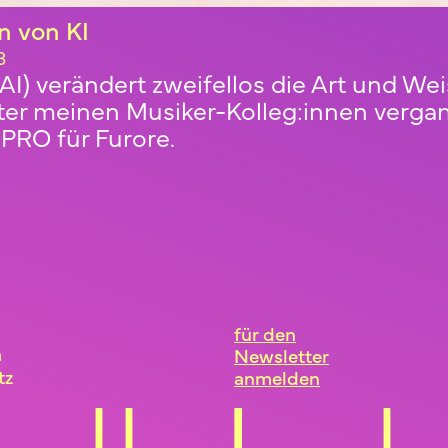
n von KI
3
r AI) verändert zweifellos die Art und W
nter meinen Musiker-Kolleg:innen verga
PRO für Furore.
für den
m
Newsletter
tz
anmelden