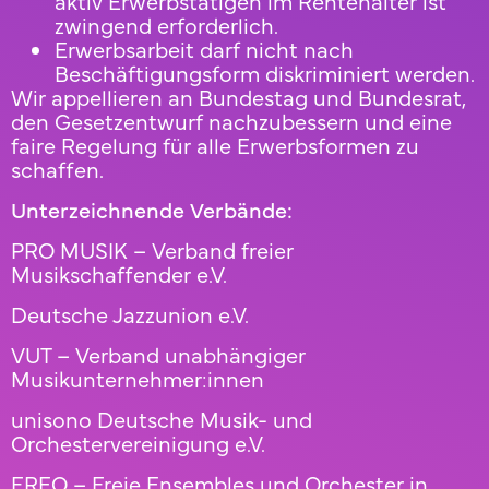
aktiv Erwerbstätigen im Rentenalter ist
zwingend erforderlich.
Erwerbsarbeit darf nicht nach
Beschäftigungsform diskriminiert werden.
Wir appellieren an Bundestag und Bundesrat,
den Gesetzentwurf nachzubessern und eine
faire Regelung für alle Erwerbsformen zu
schaffen.
Unterzeichnende Verbände:
PRO MUSIK – Verband freier
Musikschaffender e.V.
Deutsche Jazzunion e.V.
VUT – Verband unabhängiger
Musikunternehmer:innen
unisono Deutsche Musik- und
Orchestervereinigung e.V.
FREO – Freie Ensembles und Orchester in