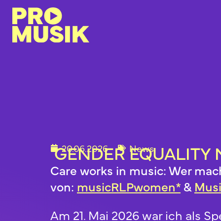
GENDER EQUALITY N
20.06.2026
News
Care works in music: Wer macht
von:
musicRLPwomen*
&
Mus
Am 21. Mai 2026 war ich als S