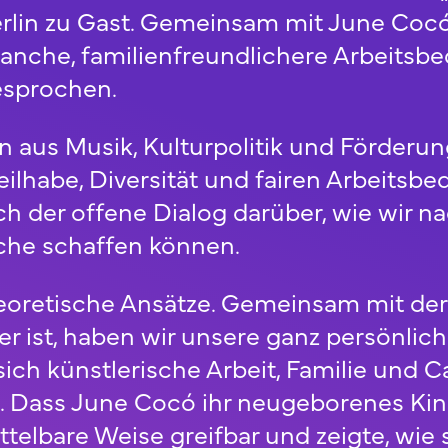
rlin zu Gast. Gemeinsam mit June Cocó
ranche, familienfreundlichere Arbeits
esprochen.
n aus Musik, Kulturpolitik und Förderu
 Teilhabe, Diversität und fairen Arbeits
h der offene Dialog darüber, wie wir na
nche schaffen können.
heoretische Ansätze. Gemeinsam mit de
ter ist, haben wir unsere ganz persönli
ch künstlerische Arbeit, Familie und Ca
n. Dass June Cocó ihr neugeborenes Ki
elbare Weise greifbar und zeigte, wie 