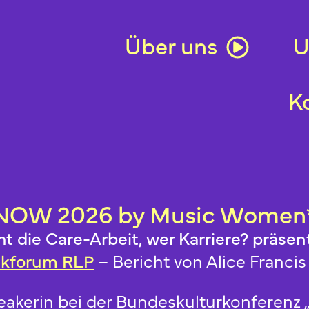
Über uns
U
K
OW 2026 by Music Women
 die Care-Arbeit, wer Karriere? präsent
ikforum RLP
– Bericht von Alice Franci
peakerin bei der Bundeskulturkonferenz